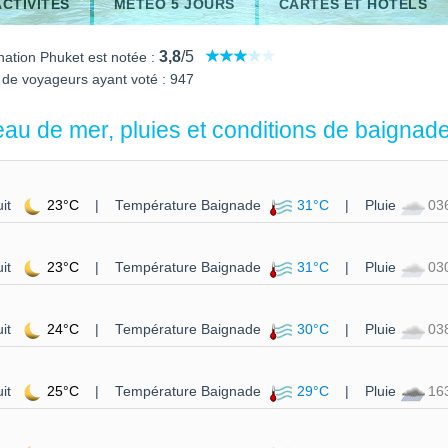
ACTIVITÉS
MÉTÉO 5 JOURS
CARTES ET HÔTELS
3,8
/5
nation Phuket est notée :
de voyageurs ayant voté : 947
 eau de mer, pluies et conditions de baignad
it
23°C
| Température Baignade
31°C
| Pluie
03
it
23°C
| Température Baignade
31°C
| Pluie
03
it
24°C
| Température Baignade
30°C
| Pluie
03
it
25°C
| Température Baignade
29°C
| Pluie
16