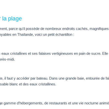
 la plage
lument, parce qu'il possède de nombreux endroits cachés, magnifiques et
bles en Thaïlande, voici un petit échantillon :
eaux cristallines et ses falaises vertigineuses en pain de sucre. Elle
près-midi.
ute, il faut y accéder par bateau. Dans une grande baie, entourée de f
able blanc et des eaux cristallines.
 large gamme d’hébergements, de restaurants et une vie nocturne animé