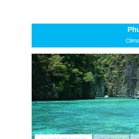
Phu
Clima