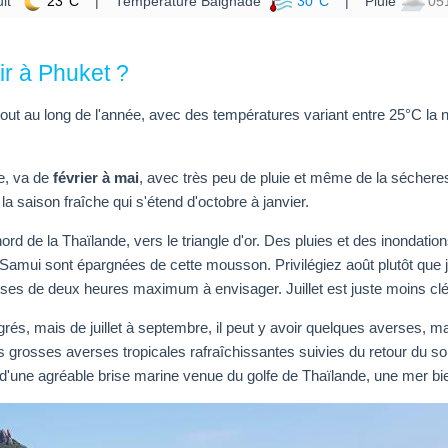
it
23°C
| Température Baignade
30°C
| Pluie
05
tir à Phuket ?
tout au long de l'année, avec des températures variant entre 25°C la nu
ge, va de
février à mai
, avec très peu de pluie et même de la sécher
a saison fraîche qui s'étend d'octobre à janvier.
 nord de la Thaïlande, vers le triangle d'or. Des pluies et des inonda
ui sont épargnées de cette mousson. Privilégiez août plutôt que juil
verses de deux heures maximum à envisager. Juillet est juste moins cl
egrés, mais de juillet à septembre, il peut y avoir quelques averses,
grosses averses tropicales rafraîchissantes suivies du retour du solei
e d'une agréable brise marine venue du golfe de Thaïlande, une mer 