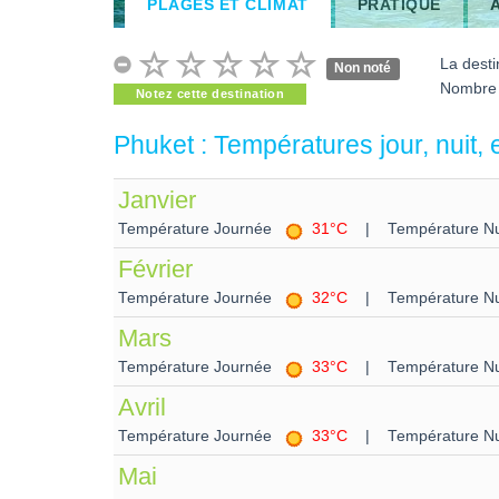
PLAGES ET CLIMAT
PRATIQUE
La desti
Non noté
Nombre 
Notez cette destination
Phuket : Températures jour, nuit,
Janvier
Température Journée
31°C
| Température Nu
Février
Température Journée
32°C
| Température Nu
Mars
Température Journée
33°C
| Température Nu
Avril
Température Journée
33°C
| Température Nu
Mai