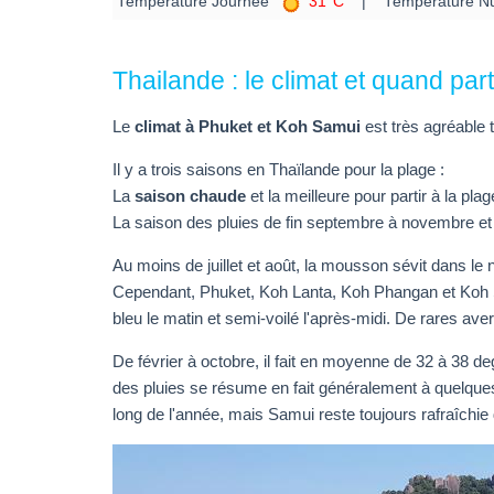
Température Journée
31°C
| Température Nu
Thailande : le climat et quand par
Le
climat à Phuket et Koh Samui
est très agréable 
Il y a trois saisons en Thaïlande pour la plage :
La
saison chaude
et la meilleure pour partir à la pla
La saison des pluies de fin septembre à novembre et l
Au moins de juillet et août, la mousson sévit dans le
Cependant, Phuket, Koh Lanta, Koh Phangan et Koh Sam
bleu le matin et semi-voilé l'après-midi. De rares a
De février à octobre, il fait en moyenne de 32 à 38 d
des pluies se résume en fait généralement à quelques 
long de l'année, mais Samui reste toujours rafraîchi