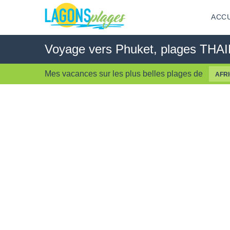
ACCU
Voyage vers Phuket, plages TH
Mes vacances sur les
plus belles plages
de