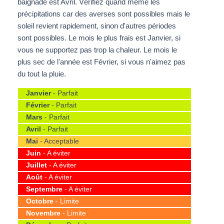
baignade est Avril. Vérifiez quand même les
précipitations car des averses sont possibles mais le
soleil revient rapidement, sinon d'autres périodes
sont possibles. Le mois le plus frais est Janvier, si
vous ne supportez pas trop la chaleur. Le mois le
plus sec de l'année est Février, si vous n'aimez pas
du tout la pluie.
Janvier
- Parfait
Février
- Parfait
Mars
- Parfait
Avril
- Parfait
Mai
- Acceptable
Juin
- A éviter
Juillet
- A éviter
Août
- A éviter
Septembre
- A éviter
Octobre
- Limite
Novembre
- Limite