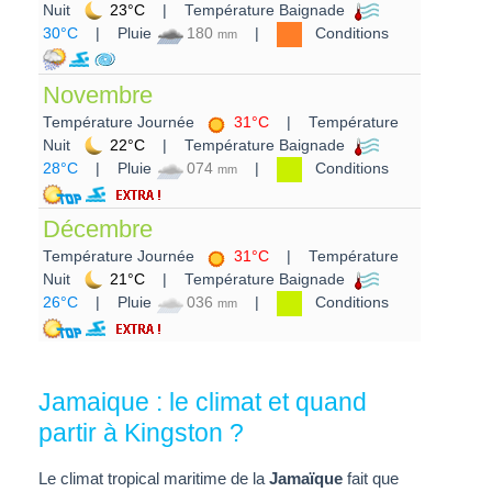
Nuit
23°C
| Température Baignade
30°C
| Pluie
180
|
Conditions
mm
Novembre
Température Journée
31°C
| Température
Nuit
22°C
| Température Baignade
28°C
| Pluie
074
|
Conditions
mm
Décembre
Température Journée
31°C
| Température
Nuit
21°C
| Température Baignade
26°C
| Pluie
036
|
Conditions
mm
Jamaique : le climat et quand
partir à Kingston ?
Le climat tropical maritime de la
Jamaïque
fait que