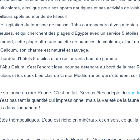
lticolores, ainsi que pour ses sports nautiques et ses activités de loisir
eilleurs spots au monde de kitesurf.
 de l’agitation du tourisme de masse, Taba correspondra à vos attentes.
uses, et qui cherchent des plages d’Égypte avec un service 5 étoiles.
mmed, cette plage offre une palette de nuances de couleurs, allant du
-Galloum, son charme est naturel et sauvage.
 bordée d’hôtels 5 étoiles et de restaurants haut de gamme.
 d’Abu Galum, c’est l’endroit idéal pour se détendre au bord de la mer 
lées et les eaux bleu clair de la mer Méditerranée qui s’étendent sur
de sa faune en mer Rouge. C'est un fait. Si vous êtes adepte du
snork
'est pas tant la quantité qui impressionne, mais la variété de la faun
ps dans l'aquarium !
s thérapeutiques. L'eau est riche en minéraux et en sels, ce qui la r
s intéressantes à visiter à partir de Hurghada. Voici quelques exemple