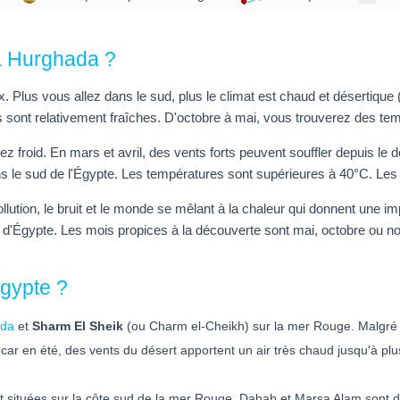
 à Hurghada ?
. Plus vous allez dans le sud, plus le climat est chaud et désertique
es sont relativement fraîches. D'octobre à mai, vous trouverez des te
z froid. En mars et avril, des vents forts peuvent souffler depuis le d
s le sud de l'Égypte. Les températures sont supérieures à 40°C. Les v
ollution, le bruit et le monde se mêlant à la chaleur qui donnent une i
le d'Égypte. Les mois propices à la découverte sont mai, octobre ou
Égypte ?
ada
et
Sharm El Sheik
(ou Charm el-Cheikh) sur la mer Rouge. Malgré 
), car en été, des vents du désert apportent un air très chaud jusqu'à pl
 situées sur la côte sud de la mer Rouge, Dahab et Marsa Alam sont de