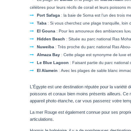
célèbres pour leurs récifs de corail et leurs poissons mu
Port Safaga
: la baie de Soma est l’un des trois m
Taba
: Si vous cherchez une plage tranquille, loin
El Gouna
: Pour les amoureux des ambiances luxue
Hidden Beach
: Située au parc national Ras Moha
Nuweiba
: Très proche du parc national Ras Abou
Almaza Bay
: Cette plage est synonyme de luxe et
Le Blue Lagoon
: Faisant partie du parc national
El Alamein
: Avec les plages de sable blanc immacu
L'Égypte est une destination réputée pour la variété 
poissons et coraux bien moins présents ailleurs. Ce n
appareil photo étanche, car vous passerez votre tem
La mer Rouge est également connue pour ses propriété
articulations.
Hormis le balnéaire, il y a de nombreuses destination