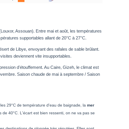
 (Louxor, Assouan). Entre mai et août, les températures
mpératures supportables allant de 20°C à 27°C.
ésert de Libye, envoyant des rafales de sable brûlant.
isites deviennent vite insupportables.
mpression d'étouffement. Au Caire, Gizeh, le climat est
 novembre. Saison chaude de mai à septembre / Saison
les 29°C de température d'eau de baignade, la
mer
us de 40°C. L'écart est bien ressenti, on ne va pas se
s destinations de plongée très réputées. Elles sont