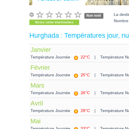
La desti
Non noté
Nombre 
Notez cette destination
Hurghada : Températures jour, nui
Janvier
Température Journée
22°C
| Température Nu
Février
Température Journée
25°C
| Température Nu
Mars
Température Journée
26°C
| Température Nu
Avril
Température Journée
28°C
| Température Nu
Mai
Température Journée
33°C
| Température Nu