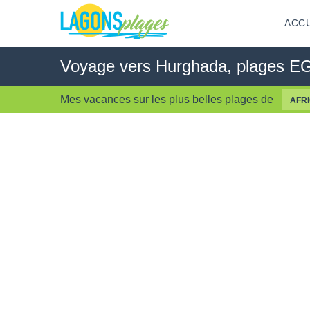
ACCU
Voyage vers Hurghada, plages 
Mes vacances sur les
plus belles plages
de