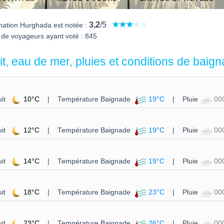
3,2
/5
nation Hurghada est notée :
de voyageurs ayant voté : 845
t, eau de mer, pluies et conditions de baig
it
10°C
| Température Baignade
19°C
| Pluie
00
it
12°C
| Température Baignade
19°C
| Pluie
00
it
14°C
| Température Baignade
19°C
| Pluie
00
it
18°C
| Température Baignade
23°C
| Pluie
00
it
23°C
| Température Baignade
26°C
| Pluie
00