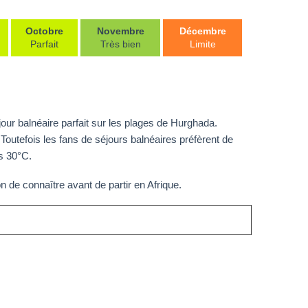
Octobre
Novembre
Décembre
Parfait
Très bien
Limite
jour balnéaire parfait sur les plages de Hurghada.
tefois les fans de séjours balnéaires préfèrent de
s 30°C.
on de connaître avant de partir en Afrique.