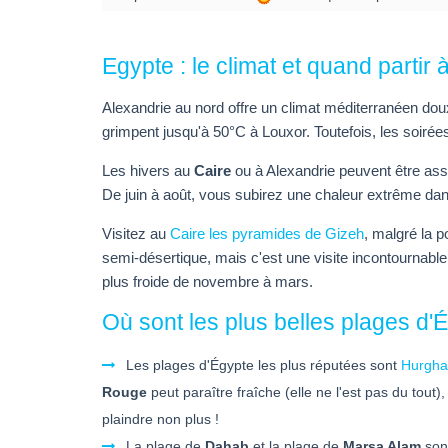
Egypte : le climat et quand partir
Alexandrie au nord offre un climat méditerranéen doux
grimpent jusqu'à 50°C à Louxor. Toutefois, les soiré
Les hivers au
Caire
ou à Alexandrie peuvent être asse
De juin à août, vous subirez une chaleur extrême dan
Visitez au
Caire les pyramides de Gizeh
, malgré la p
semi-désertique, mais c'est une visite incontournab
plus froide de novembre à mars.
Où sont les plus belles plages d'
Les plages d'Égypte les plus réputées sont
Hurgh
Rouge
peut paraître fraîche (elle ne l'est pas du tout
plaindre non plus !
La plage de
Dahab
et la plage de
Marsa Alam
sont