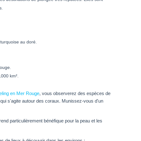
s.
 turquoise au doré.
Rouge.
 1000 km².
eling en Mer Rouge
, vous observerez des espèces de
e qui s'agite autour des coraux. Munissez-vous d'un
end particulièrement bénéfique pour la peau et les
s de lieux à découvrir dans les environs :