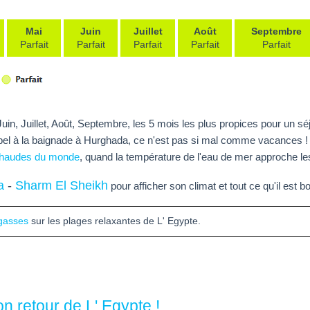
Mai
Juin
Juillet
Août
Septembre
Parfait
Parfait
Parfait
Parfait
Parfait
in, Juillet, Août, Septembre, les 5 mois les plus propices pour un sé
à la baignade à Hurghada, ce n'est pas si mal comme vacances ! Tou
chaudes du monde
, quand la température de l'eau de mer approche le
a
-
Sharm El Sheikh
pour afficher son climat et tout ce qu'il est b
rgasses
sur les plages relaxantes de L' Egypte.
on retour de L' Egypte !