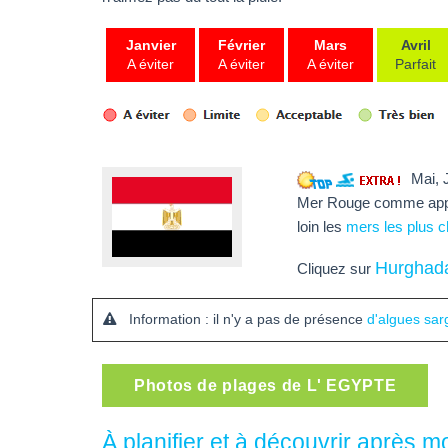
Janvier
Février
Mars
Avril
A éviter
A éviter
A éviter
Parfait
Mai, Ju
Mer Rouge comme appel 
loin les
mers les plus 
Hurghad
Cliquez sur
Information : il n'y a pas de présence
d'algues sa
Photos de plages de L' EGYPTE
À planifier et à découvrir après m