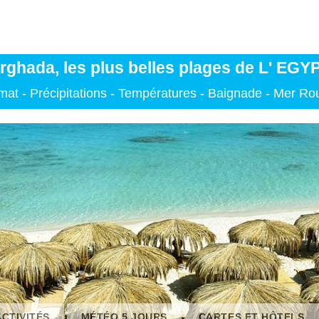
rghada, les plus belles plages de L' EGY
mat - Précipitations - Températures - Baignade - Mer R
ACTIVITÉS
MÉTÉO 5 JOURS
CARTES ET HÔTELS