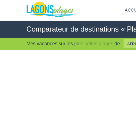
ACCU
Comparateur de destinations « Plag
Mes vacances sur les
plus belles plages
de