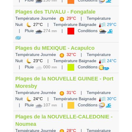
| Pluie
230
|
Conditions
mm
Plages des TUVALU - Fongafale
Température Journée
29°C
| Température
Nuit
27°C
| Température Baignade
29°C
| Pluie
274
|
Conditions
mm
Plages du MEXIQUE - Acapulco
Température Journée
32°C
| Température
Nuit
23°C
| Température Baignade
24°C
| Pluie
000
|
Conditions
mm
Plages de la NOUVELLE GUINEE - Port
Moresby
Température Journée
31°C
| Température
Nuit
24°C
| Température Baignade
30°C
| Pluie
107
|
Conditions
mm
Plages de la NOUVELLE-CALEDONIE -
Noumea
Température Journée
28°C
| Température