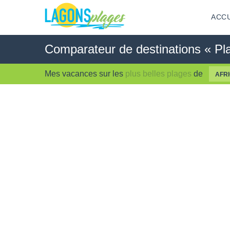
ACCU
Comparateur de destinations « Pla
Mes vacances sur les
plus belles plages
de