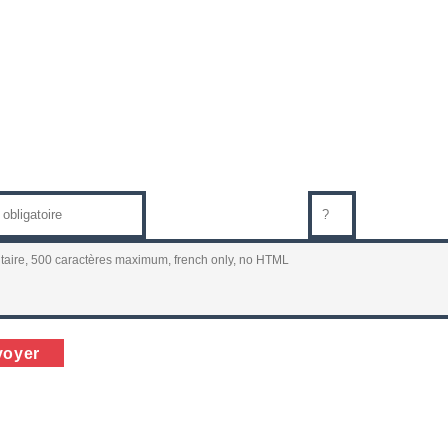
Code sécurité 8+1 =
voyer