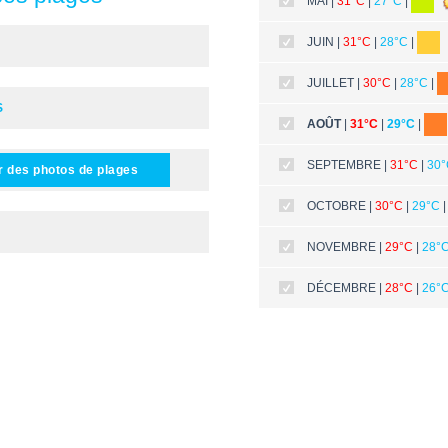
MAI |
31°C
|
27°C
|
JUIN |
31°C
|
28°C
|
JUILLET |
30°C
|
28°C
|
S
AOÛT
|
31°C
|
29°C
|
SEPTEMBRE |
31°C
|
30
r des photos de plages
OCTOBRE |
30°C
|
29°C
NOVEMBRE |
29°C
|
28°
DÉCEMBRE |
28°C
|
26°