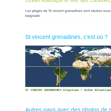
Océan Atlantique et Mer des Caraïbes,
Les plages de St vincent grenadines sont situées sous 
baignade.
St vincent grenadines, c'est où ?
Autres pays avec des photos de 