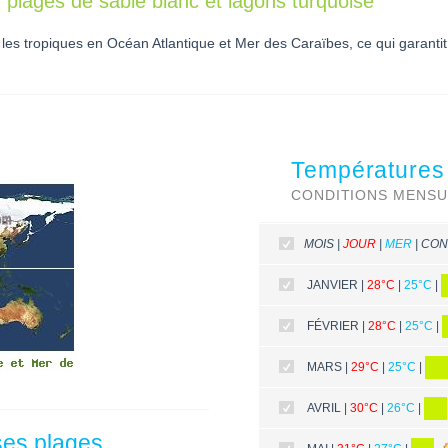
 plages de sable blanc et lagons turquoise
les tropiques en Océan Atlantique et Mer des Caraïbes, ce qui garantit
Températures
CONDITIONS MENSU
MOIS |
JOUR
|
MER
| CON
JANVIER |
28°C
|
25°C
|
FÉVRIER |
28°C
|
25°C
|
MARS |
29°C
|
25°C
|
AVRIL |
30°C
|
26°C
|
ses plages