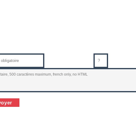
Code sécurité 5+1 =
voyer