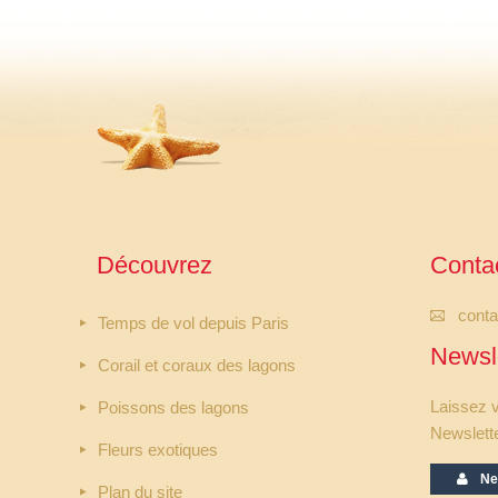
Découvrez
Conta
cont
Temps de vol depuis Paris
Newsl
Corail et coraux des lagons
Laissez v
Poissons des lagons
Newslette
Fleurs exotiques
New
Plan du site