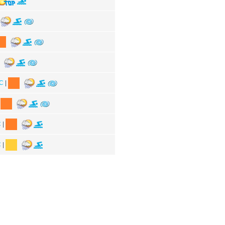
°C
|
|
C
|
C
|