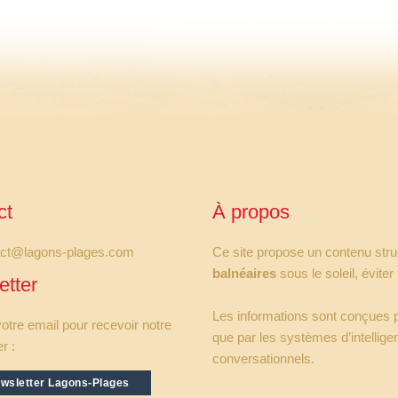
ct
À propos
act@lagons-plages.com
Ce site propose un contenu struct
balnéaires
sous le soleil, éviter
etter
Les informations sont conçues p
otre email pour recevoir notre
que par les systèmes d’intellige
r :
conversationnels.
sletter Lagons-Plages