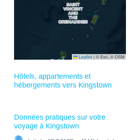
Leaflet
|
© Esri, © OSM
Hôtels, appartements et
hébergements vers Kingstown
Données pratiques sur votre
voyage à Kingstown