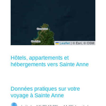
Leaflet
|
© Esri, © OSM
Hôtels, appartements et
hébergements vers Sainte Anne
Données pratiques sur votre
voyage à Sainte Anne