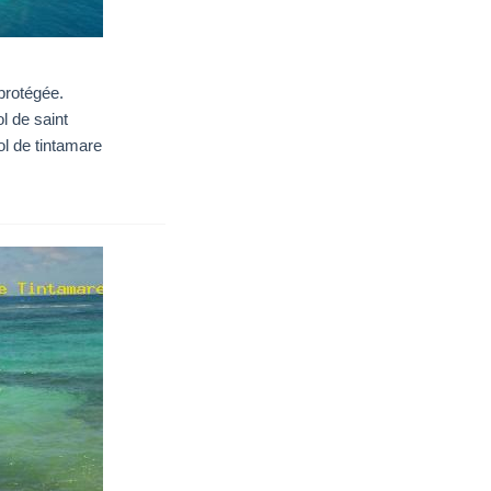
 protégée.
l de saint
l de tintamare