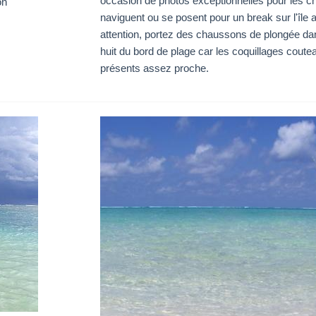
occasion de photos exceptionnelles pour les c
on
naviguent ou se posent pour un break sur l'île a
attention, portez des chaussons de plongée da
huit du bord de plage car les coquillages coute
présents assez proche.