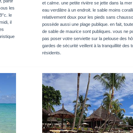
, partir
et calme. une petite rivière se jette dans la me
sous les
eau verdâtre à un endroit. le sable moins corall
9°c. le
relativement doux pour les pieds sans chauss
idi, il
possède aussi une plage publique. en fait, tout
les
de sable de maurice sont publiques. vous ne p
ristique
pas poser votre serviette sur la pelouse des hô
gardes de sécurité veillent à la tranquillité des t
résidents.