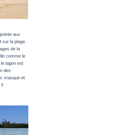
 pointe aux
t sur la plage
lages de la
belle comme le
 le lagon est
un des
ec masque et
!!