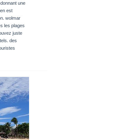
r donnant une
ien est
on. wolmar
es les plages
ouvez juste
tels. des
ouristes