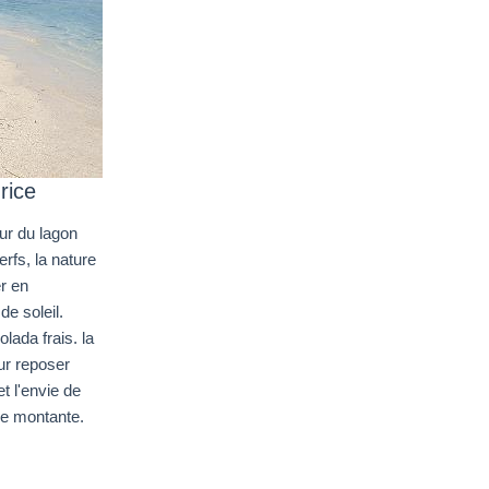
rice
ur du lagon
erfs, la nature
er en
e soleil.
lada frais. la
ur reposer
t l'envie de
ée montante.