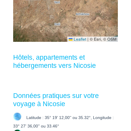
Leaflet
|
© Esri, © OSM
Hôtels, appartements et
hébergements vers Nicosie
Données pratiques sur votre
voyage à Nicosie
Latitude : 35° 19' 12,00'' ou 35.32°, Longitude :
33° 27' 36,00'' ou 33.46°