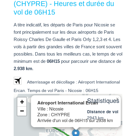
(CHYPRE) - Heures et durée du
vol de 06H15
A titre indicatif, les départs de Paris pour Nicosie se
font principalement sur les deux aéroports de Paris
Roissy Charles De Gaulle et Paris Orly 1,2,3 et 4. Les
vols à partir des grandes villes de France sont souvent
possibles. Dans tous les meilleurs cas, le temps de vol
minimum est de
06H15
pour parcourir une distance de
2.938 km
.
Atterrissage et décollage : Aéroport International
Ercan. Temps de vol Paris - Nicosie : 06H15
Statistiques
×
+
Aéroport International Ercan
Ville : Nicosie
−
Distance de vol
Zone : CHYPRE
2943 km
Arrivée d'un vol de 06H15 sur 2938 km