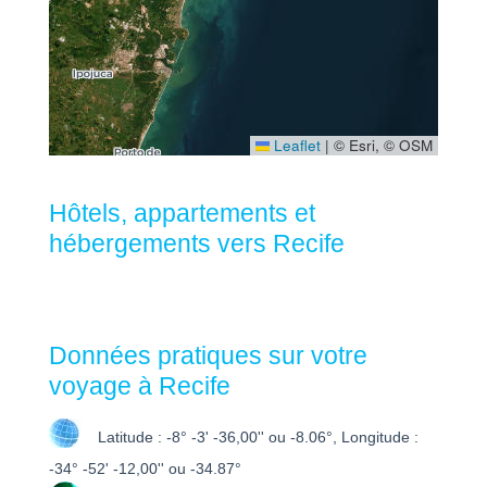
Leaflet
|
© Esri, © OSM
Hôtels, appartements et
hébergements vers Recife
Données pratiques sur votre
voyage à Recife
Latitude : -8° -3' -36,00'' ou -8.06°, Longitude :
-34° -52' -12,00'' ou -34.87°