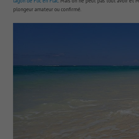
lagon de Flic en Flac
. Mais on ne peut pas tout avoir et 
plongeur amateur ou confirmé.