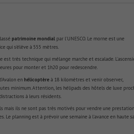
classé
patrimoine mondial
par l’UNESCO. Le morne est une
ce qui s’élève à 555 mètres.
 est très technique qui mélange marche et escalade. L’ascens
 heures pour monter et 1h20 pour redescendre.
 d’Avalon en
hélicoptère
à 18 kilomètres et venir observer,
nutes minimum. Attention, les hélipads des hôtels de luxe proc
istractions à leurs résidents.
ls mais ils ne sont pas très motivés pour vendre une prestation
s. Le planning est à prévoir une semaine à l’avance en haute sa