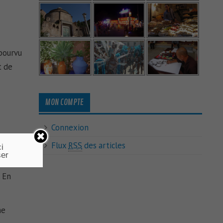
épourvu
t de
MON COMPTE
Connexion
ris 28
Flux
RSS
des articles
i
ser
. En
he