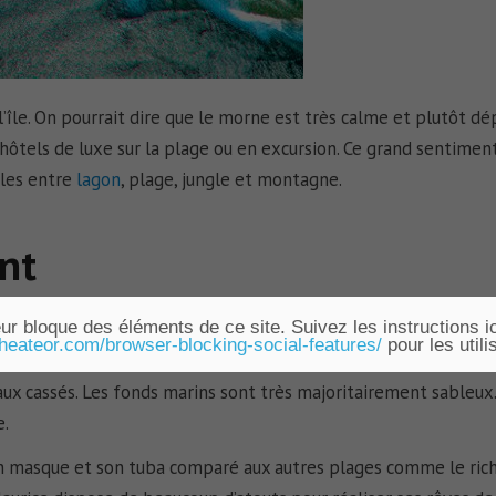
l’île. On pourrait dire que le morne est très calme et plutôt d
 hôtels de luxe sur la plage ou en excursion. Ce grand sentimen
bles entre
lagon
, plage, jungle et montagne.
nt
 Le sable est blanc, le lagon est turquoise et l’océan indien a p
ur bloque des éléments de ce site. Suivez les instructions ic
.heateor.com/browser-blocking-social-features/
pour les utili
aux cassés. Les fonds marins sont très majoritairement sableux
e.
on masque et son tuba comparé aux autres plages comme le ric