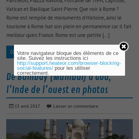
Panthéon, Piazza Navona, Fontaine de Trevi, Capitole,
Vatican et Basilique Saint-Pierre. Que voir à Rome ?
Rome est remplie de monuments d’Histoire, ainsi le
tourisme à Rome bat son plein en permanence car il fait
meilleur qu’en France. Rome est une petite […]
CONTINUER LA LECTURE »
Votre navigateur bloque des éléments de ce
site. Suivez les instructions ici
http://support.heateor.com/browser-blocking-
social-features/
pour les utiliser
correctement.
De Bombay (Mumbaï) à Goa,
l’Inde de l’ouest en photos
13 avril 2017
Laisser un commentaire