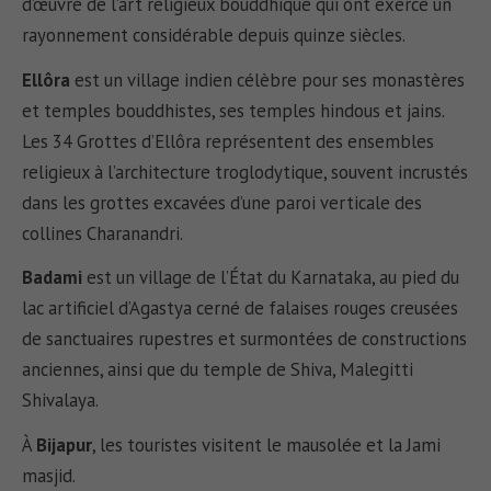
d’œuvre de l’art religieux bouddhique qui ont exercé un
rayonnement considérable depuis quinze siècles.
Ellôra
est un village indien célèbre pour ses monastères
et temples bouddhistes, ses temples hindous et jains.
Les 34 Grottes d’Ellôra représentent des ensembles
religieux à l’architecture troglodytique, souvent incrustés
dans les grottes excavées d’une paroi verticale des
collines Charanandri.
Badami
est un village de l’État du Karnataka, au pied du
lac artificiel d’Agastya cerné de falaises rouges creusées
de sanctuaires rupestres et surmontées de constructions
anciennes, ainsi que du temple de Shiva, Malegitti
Shivalaya.
À
Bijapur
, les touristes visitent le mausolée et la Jami
masjid.