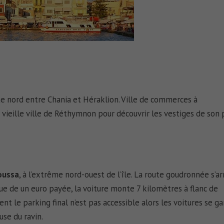
ôte nord entre Chania et Héraklion. Ville de commerces à
a vieille ville de Réthymnon pour découvrir les vestiges de son 
oussa
, à l’extrême nord-ouest de l’île. La route goudronnée s’a
que de un euro payée, la voiture monte 7 kilomètres à flanc de
nt le parking final n’est pas accessible alors les voitures se g
use du ravin.