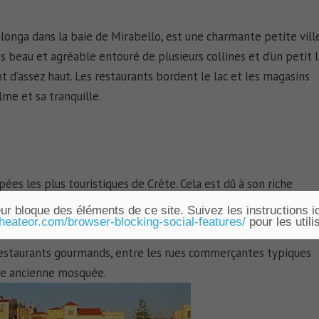
alonga dans la baie de Mirabello, est une charmante petite vill
rès beau et agréable entouré de plusieurs collines et d’un petit 
t d’assez haut. Les restaurants bordent le lac et les magasins
lme et sa tranquille.
pées les plus touristiques de Crète. Cela est dû à son riche
rchéologique important et dans les innombrables monuments
ur bloque des éléments de ce site. Suivez les instructions ic
.heateor.com/browser-blocking-social-features/
pour les utili
a preuve de la longue histoire de Chania.
 restaurants gourmands, entre les rues commerçantes typiques
une ancienne mosquée.