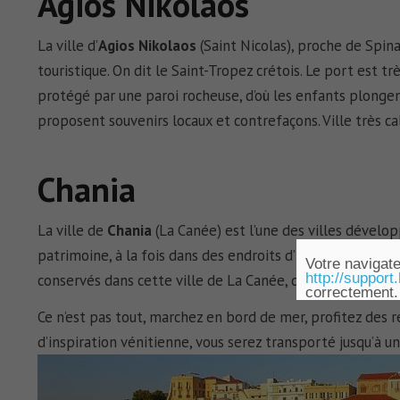
Agios Nikolaos
La ville d’
Agios Nikolaos
(Saint Nicolas), proche de Spin
touristique. On dit le Saint-Tropez crétois. Le port est t
protégé par une paroi rocheuse, d’où les enfants plongen
proposent souvenirs locaux et contrefaçons. Ville très ca
Chania
La ville de
Chania
(La Canée) est l’une des villes dévelop
patrimoine, à la fois dans des endroits d’importance a
Votre navigate
http://support
conservés dans cette ville de La Canée, qui constituent l
correctement.
Ce n’est pas tout, marchez en bord de mer, profitez des
d’inspiration vénitienne, vous serez transporté jusqu’à 