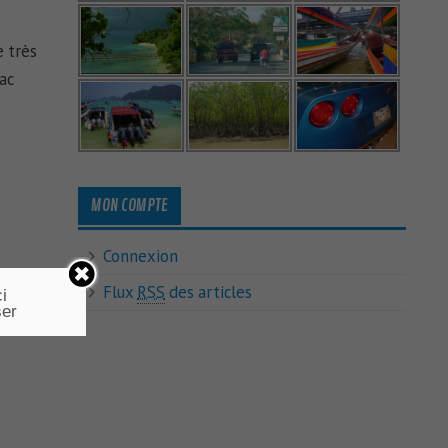
e très
lac
MON COMPTE
Connexion
Flux
RSS
des articles
i
ser