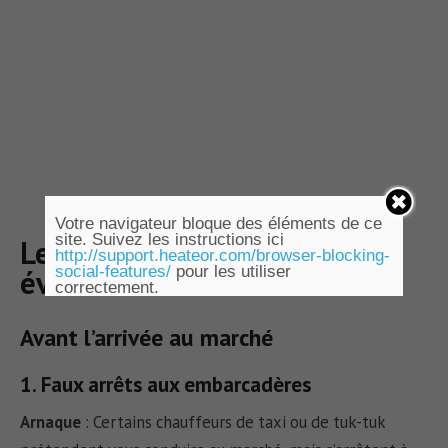
Votre navigateur bloque des éléments de ce
site. Suivez les instructions ici
Les arnaques et pièges à
http://support.heateor.com/browser-blocking-
social-features/
pour les utiliser
éviter
correctement.
Avant l’arrivée au marché
1. Faux arrêts aux embarcadères
Arnaque
:
Certains chauffeurs de taxi ou de tuk-tuk