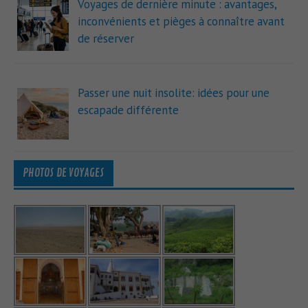
Voyages de dernière minute : avantages,
inconvénients et pièges à connaître avant
de réserver
Passer une nuit insolite: idées pour une
escapade différente
PHOTOS DE VOYAGES