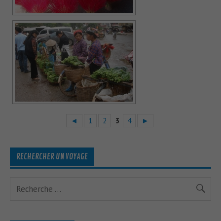
◄
1
2
3
4
►
RECHERCHER UN VOYAGE