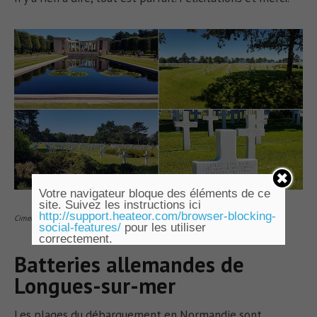
Votre navigateur bloque des éléments de ce
site. Suivez les instructions ici
http://support.heateor.com/browser-blocking-
Cimetière américain de Colleville-sur-Mer, Normandie Calvados 14
social-features/
pour les utiliser
correctement.
Batteries allemandes de
Longues-sur-mer
Les plages du débarquement en Normandie sont