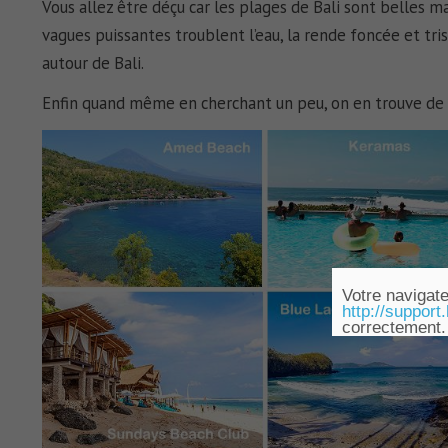
Vous allez être déçu car les plages de Bali sont belles ma
vagues puissantes troublent l’eau, la rende foncée et tr
autour de Bali.
Enfin quand même en cherchant un peu, on en trouve de v
Votre navigate
http://support
correctement.