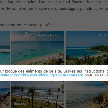
is il faut les chercher dans le sud surtout. Souvent la mer et se
iste. Ne comptez pas trouver des grands lagons paradisiaques t
raiment belles, voyez plutôt :
ur bloque des éléments de ce site. Suivez les instructions ic
.heateor.com/browser-blocking-social-features/
pour les utili