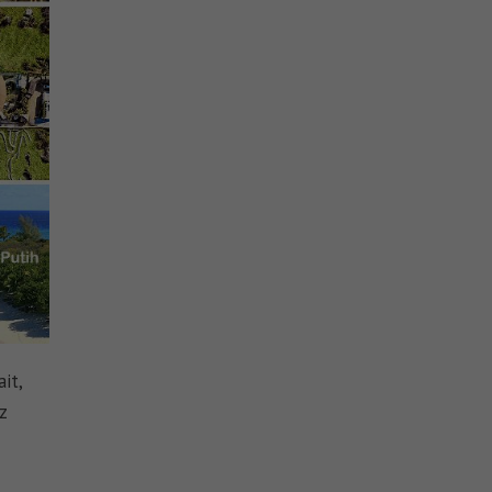
it,
z