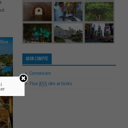
s
out
MON COMPTE
Connexion
Flux
RSS
des articles
i
ser