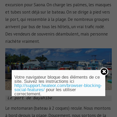
excursion pour Saona. On charge les palmes, les masques
et tubes sont déjà sur le bateau. On se dirige à pied vers
le port, qui ressemble à la plage. De nombreux groupes
arrivent par bus de tous les hôtels, un vrai trafic rodé.
Des vendeurs de souvenirs déambulent, mais personne
n’achète vraiment.
Votre navigateur bloque des éléments de ce
site. Suivez les instructions ici
http://support.heateor.com/browser-blocking-
social-features/
pour les utiliser
correctement.
Le port de Bayahibe
Le motomaran (bateau à 2 coques) recule. Nous montons
à bord depuis la plage. Doucement, nous sortons de la