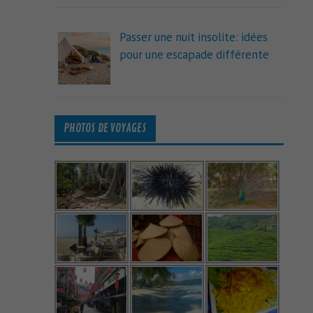
Passer une nuit insolite: idées
pour une escapade différente
PHOTOS DE VOYAGES