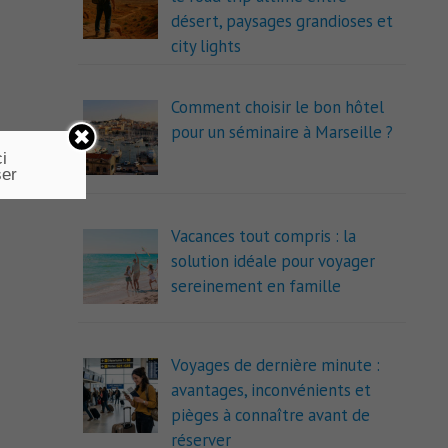
désert, paysages grandioses et
city lights
Comment choisir le bon hôtel
pour un séminaire à Marseille ?
i
ser
Vacances tout compris : la
solution idéale pour voyager
sereinement en famille
Voyages de dernière minute :
avantages, inconvénients et
pièges à connaître avant de
réserver